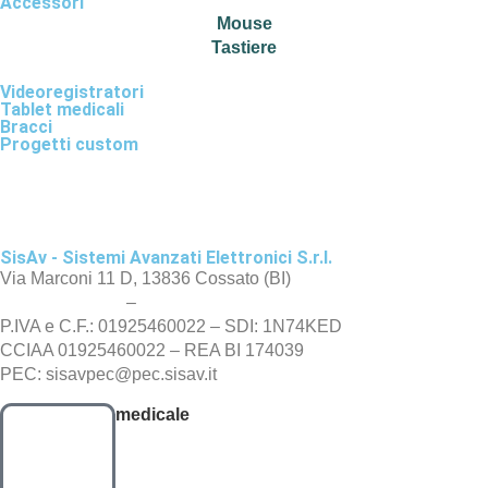
Accessori
Mouse
Tastiere
Videoregistratori
Tablet medicali
Bracci
Progetti custom
SisAv - Sistemi Avanzati Elettronici S.r.l.
Via Marconi 11 D, 13836 Cossato (BI)
+39 015983206
–
medicale@sisav.it
P.IVA e C.F.: 01925460022 – SDI: 1N74KED
CCIAA 01925460022 – REA BI 174039
PEC: sisavpec@pec.sisav.it
medicale