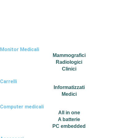
privacy e acconsento al trattamento dei dati personali
ai sensi dell'art. 13 del D.Lgs. 196/2003 e dell'art. 13
del Regolamento UE 679/2016 per ricevere risposta
alla presente richiesta di contatto.
Monitor Medicali
Mammografici
Radiologici
Clinici
Carrelli
Informatizzati
Medici
Computer medicali
All in one
A batterie
PC embedded