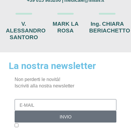
+39 015 983206
|
medicale@sisav.it
V.
MARK LA
Ing. CHIARA
ALESSANDRO
ROSA
BERIACHETTO
SANTORO
La nostra newsletter
Non perderti le novità!
Iscriviti alla nostra newsletter
INVIO
Confermo di aver preso visione dell’informativa