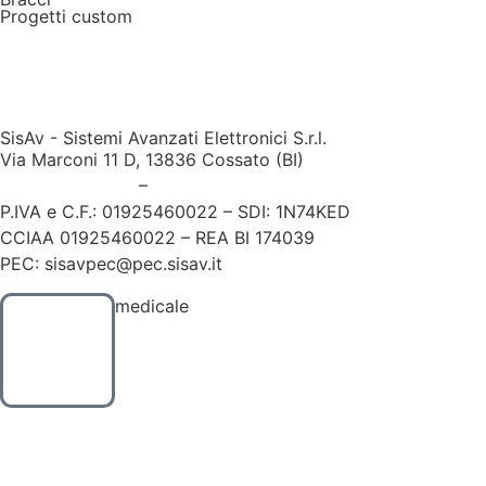
Progetti custom
SisAv - Sistemi Avanzati Elettronici S.r.l.
Via Marconi 11 D, 13836 Cossato (BI)
+39 015983206
–
medicale@sisav.it
P.IVA e C.F.: 01925460022 – SDI: 1N74KED
CCIAA 01925460022 – REA BI 174039
PEC: sisavpec@pec.sisav.it
medicale