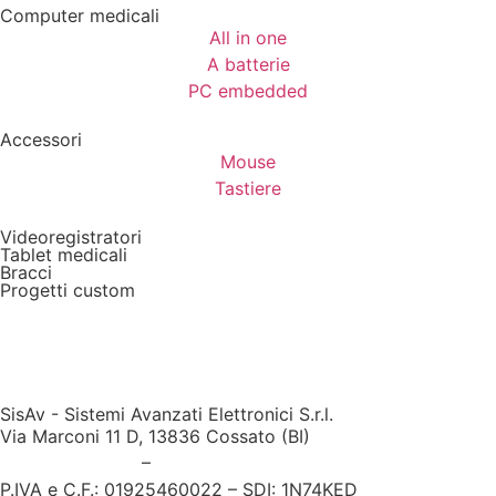
Computer medicali
All in one
A batterie
PC embedded
Accessori
Mouse
Tastiere
Videoregistratori
Tablet medicali
Bracci
Progetti custom
SisAv - Sistemi Avanzati Elettronici S.r.l.
Via Marconi 11 D, 13836 Cossato (BI)
+39 015983206
–
medicale@sisav.it
P.IVA e C.F.: 01925460022 – SDI: 1N74KED