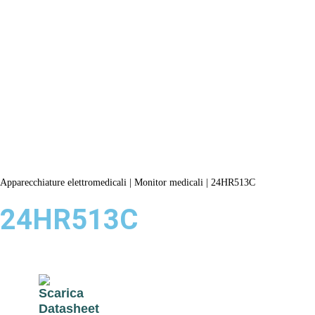
Prodotti
Azienda
Brand
Distributori
Apparecchiature elettromedicali
|
Monitor medicali
|
24HR513C
24HR513C