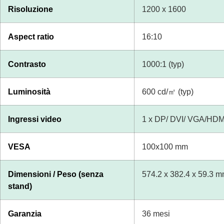
Risoluzione
1200 x 1600
Aspect ratio
16:10
Contrasto
1000:1 (typ)
Luminosità
600 cd/㎡ (typ)
Ingressi video
1 x DP/ DVI/ VGA/HDM
VESA
100x100 mm
Dimensioni / Peso (senza
574.2 x 382.4 x 59.3 m
stand)
Garanzia
36 mesi