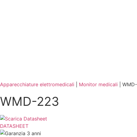
Prodotti
Azienda
Brand
Distributori
Apparecchiature elettromedicali
|
Monitor medicali
|
WMD-
WMD-223
DATASHEET